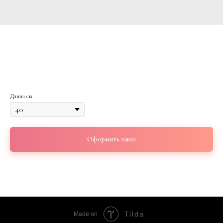
Букет пионовидных кустовых роз 11 шт с
эвкалиптом
4 800
р.
Длина см
Оформить заказ
Tilda
Made on