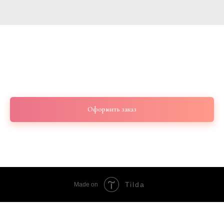
Букет с пионовидными розами сорт
«Country Blues” 9 шт
4 100
р.
Оформить заказ
Tilda
Made on